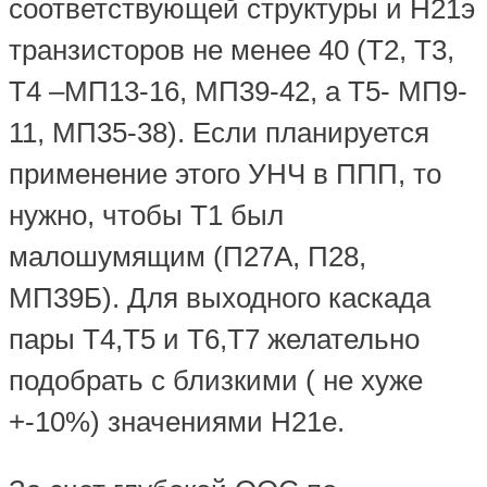
соответствующей структуры и Н21э
транзисторов не менее 40 (Т2, T3,
Т4 –МП13-16, МП39-42, а Т5- МП9-
11, МП35-38). Если планируется
применение этого УНЧ в ППП, то
нужно, чтобы Т1 был
малошумящим (П27А, П28,
МП39Б). Для выходного каскада
пары Т4,Т5 и Т6,Т7 желательно
подобрать с близкими ( не хуже
+-10%) значениями Н21е.